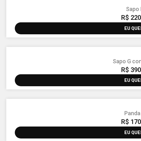
Sapo
R$
220
EU QUE
Sapo G co
R$
390
EU QUE
Panda
R$
170
EU QUE