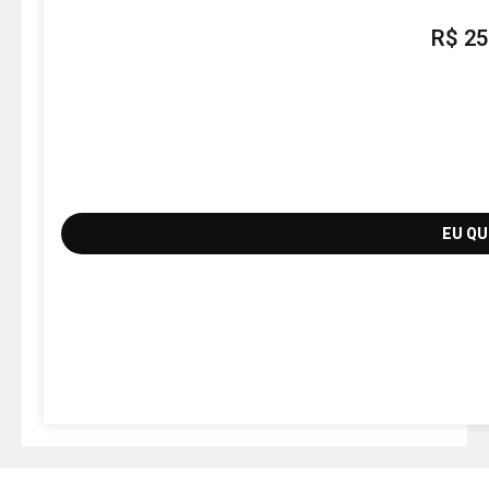
R$
25
EU Q