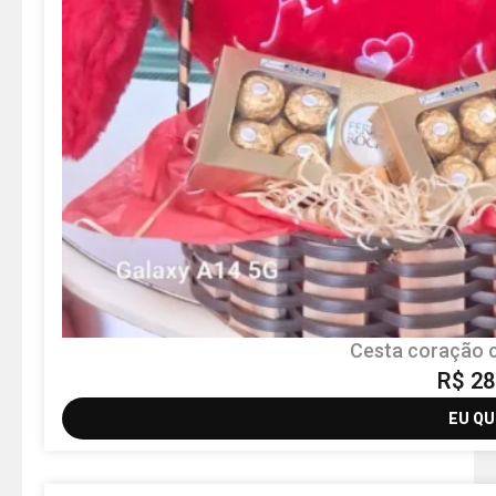
Cesta coração 
R$
28
EU Q