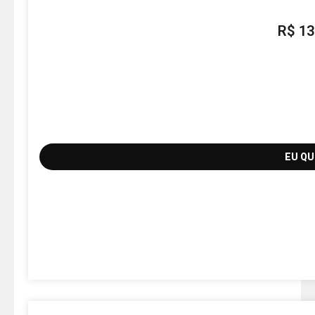
R$
13
EU Q