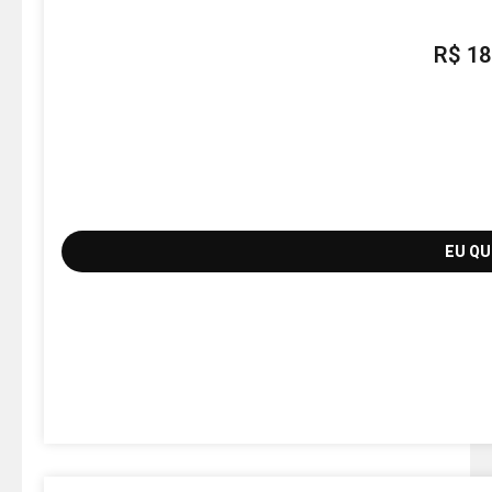
R$
18
EU Q