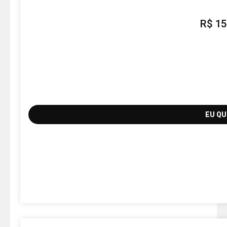
R$
15
EU Q