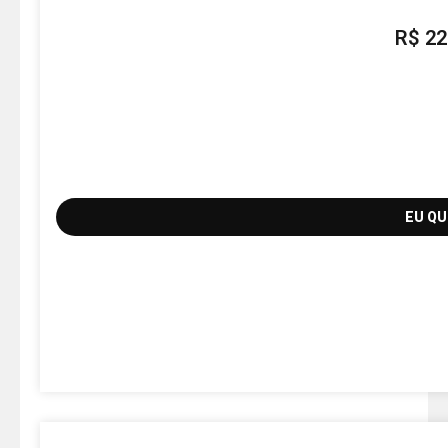
R$
22
EU Q