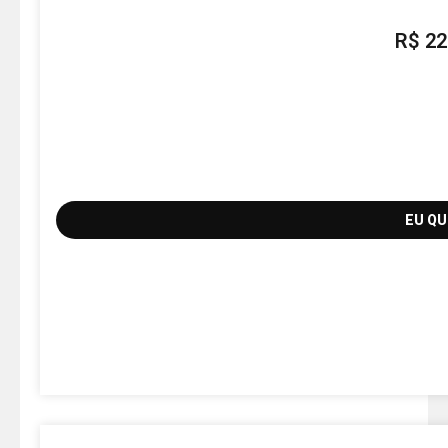
R$
22
EU Q