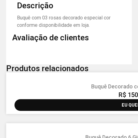
Descrição
Buquê com 03 rosas decorado especial cor
conforme disponibilidade em loja.
Avaliação de clientes
Produtos relacionados
Buquê Decorado co
R$
150
EU QUE
Buquê Decorado 6 Gir